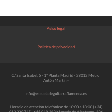
Aviso legal
Politica de privacidad
C/ Santa Isabel, 5 - 1ª Planta Madrid - 28012 Metro:
Antón Martín -
info@escueladeguitarraflamenca.es
Horario de atención telefónica: de 10:00 a 18:00 (+34)
913 329 745 - 645 818 363 Mensaje de Whatsapp: 686