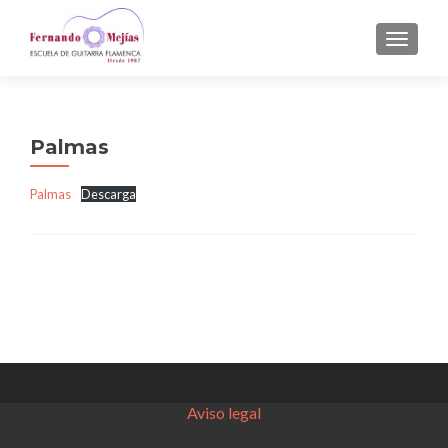
CAMBI
Palmas
Palmas
Descarga
Aviso legal